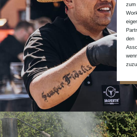
zum
Work
eige
Part
den 
Asso
wen
zuzu