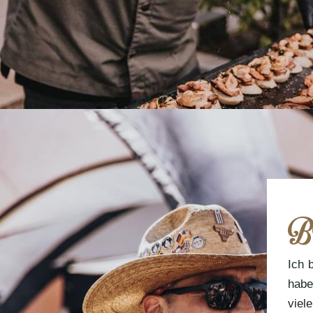
BB
Ich 
habe
viel