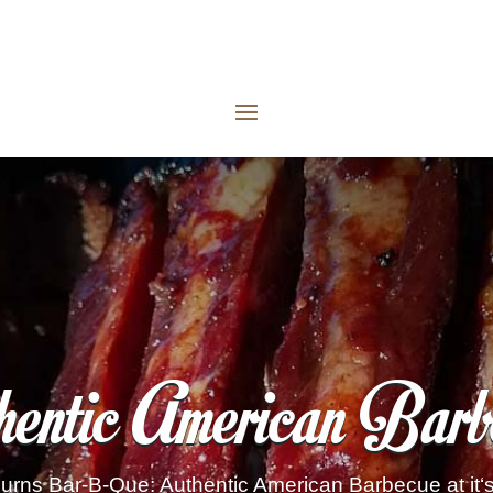
hentic American Barb
urns Bar-B-Que: Authentic American Barbecue at it‘s 